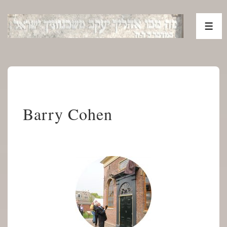
↓
Doorgaan
ME
naar
hoofdinhoud
Barry Cohen