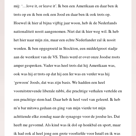
mij: ‘…love it, or leave it’. Ik ben een Amerikaan en daar ben ik
trots op en ik ben ook een Jood en daar ben ik ook trots op.
Hoewel ik hier al bijna vijftig jaar woon, heb ik de Nederlands
nationaliteit nooit aangenomen. Niet dat ik hier weg wil. Ik heb
het hier naar mijn zin, maar een echte Nederlander zal ik nooit
worden. Ik ben opgegroeid in Stockton, een middelgroot stadje
aan de westkust van de VS. Thuis werd er over onze Joodse roots
amper gesproken. Vader was heel trots dat hij Amerikaan was,
ook was hij er trots op dat hij een Ier was en verder was hij
‘gewoon’ Joods, dat was zijn basis. We hadden een heel
vooruitstrevende liberale rabbi, die prachtige verhalen vertelde en
een prachtige stem had. Daar heb ik heel veel van geleerd. Ik heb
m’n bar mitswa gedaan en ging van mijn vierde tot mijn
achttiende elke zondag naar de synagoge voor de joodse les. Dat
heeft me gevormd. Als kind was ik dol op honkbal en sport, maar
ik had ook al heel jong een grote voorliefde voor Israël en ik was