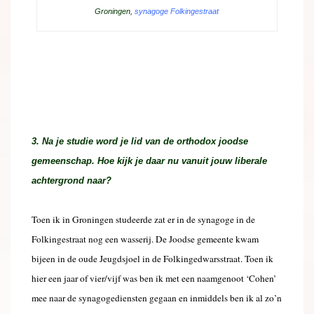
Groningen,
synagoge Folkingestraat
x
x
x
3. Na je studie word je lid van de orthodox joodse
gemeenschap. Hoe kijk je daar nu vanuit jouw liberale
achtergrond naar?
x
Toen ik in Groningen studeerde zat er in de synagoge in de
Folkingestraat nog een wasserij. De Joodse gemeente kwam
bijeen in de oude Jeugdsjoel in de Folkingedwarsstraat. Toen ik
hier een jaar of vier/vijf was ben ik met een naamgenoot ‘Cohen’
mee naar de synagogediensten gegaan en inmiddels ben ik al zo’n