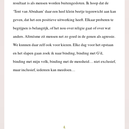
resultaat is als mensen worden buitengesloten. Ik hoop dat de
‘Tent van Abraham’ daar een heel klein beetje tegenwicht aan kan
geven, dat het een positieve uitwerking heeft. Elkaar proberen te
begrijpen is belangrijk, of het nou over religie gaat of over wat
anders. Altruïsme zit mensen net zo goed in de genen als agressie.
We kunnen daar zelf ook voor kiezen. Elke dag voor het opstaan
en het slapen gaan zoek ik naar binding, binding met G’d,
binding met mijn volk, binding met de mensheid… niet exclusief,
maar inclusief, iedereen kan meedoen…
.
.
.
.
.
L