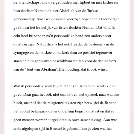
de vriendschapsband overgehouden met Egbert en met Esther en
haar dochter Nurhan en met Abdellah van de Turkse
gemeenschap, waar we de eerste keer zijn begonnen. Overmorgen
ga ik naar het huwelijk van Esters dochter Nurhan. Dat vind ik
echt heel bijzonder, zo’n persoonlijke band zou anders nooit
ontstaan zijn. Natuurlijk is het ook fijn dat de besturen van de
synagoge en de moskee en de kerk daar zo positief tegenover
staan en hun gebouwen beschikbaar stellen voor de deelnemers
aan de ‘Tent van Abraham’. Die houding, dat is ook winst.
x
Wat ik persoonlijk zoek bij de ‘Tent van Abraham’ weet ik niet
goed. Daar gaat het ook niet om. Ik ben wel op zoek naar wat ons
bindt, maar of dat de religieuze teksten zijn betwijfel ik. Ik vind
het vooral belangrijk dat er onderling begrip ontstaat en dat er
geen mensen worden uitgesloten in onze samenleving.
Aan wat
er de afgelopen tijd in Brussel is gebeurd, kan je zien wat het