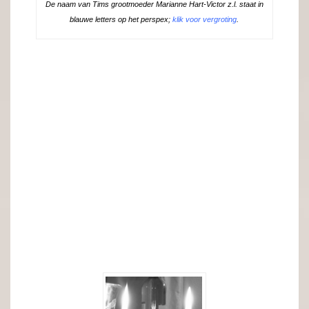
De naam van Tims grootmoeder Marianne Hart-Victor z.l. staat in
blauwe letters op het perspex;
klik voor vergroting
.
.
.
.
.
.
.
.
.
.