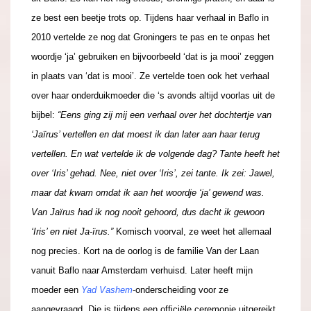
ze best een beetje trots op. Tijdens haar verhaal in Baflo in
2010 vertelde ze nog dat Groningers te pas en te onpas het
woordje ‘ja’ gebruiken en bijvoorbeeld ‘dat is ja mooi’ zeggen
in plaats van ‘dat is mooi’. Ze vertelde toen ook het verhaal
over haar onderduikmoeder die ‘s avonds altijd voorlas uit de
bijbel:
“Eens ging zij mij een verhaal over het dochtertje van
‘Jaïrus’ vertellen en dat moest ik dan later aan haar terug
vertellen. En wat vertelde ik de volgende dag? Tante heeft het
over ‘Iris’ gehad. Nee, niet over ‘Iris’, zei tante. Ik zei: Jawel,
maar dat kwam omdat ik aan het woordje ‘ja’ gewend was.
Van Jaïrus had ik nog nooit gehoord, dus dacht ik gewoon
‘Iris’ en niet Ja-ïrus.”
Komisch voorval, ze weet het allemaal
nog precies. Kort na de oorlog is de familie Van der Laan
vanuit Baflo naar Amsterdam verhuisd. Later heeft mijn
moeder een
Yad Vashem
-
onderscheiding voor ze
aangevraagd. Die is tijdens een officiële ceremonie uitgereikt