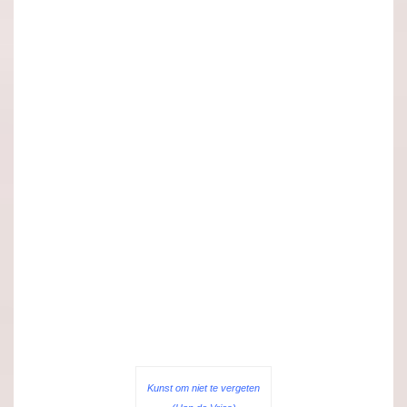
.
.
.
.
.
.
.
.
.
.
.
.
.
Kunst om niet te vergeten