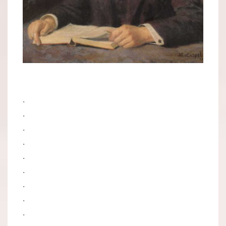
.
.
.
.
.
.
.
.
.