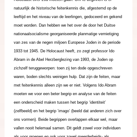
natuurlijk de historische feitenkennis die, afgestemd op de
leeftijd en het niveau van de leerlingen, gedoceerd en gekend
moet worden. Dan hebben we het over de door het Duitse
nationaalsocialisme georganiseerde planmatige vernietiging
van zes van de negen miljoen Europese Joden in de periode
1933 tot 1945. De Holocaust heeft, zo zegt professor Ido
Abram in de Abel Herzberglezing van 1993, de Joden op
zichzelf teruggeworpen: toen zij ten dode opgeschreven
waren, boden slechts weinigen hulp. Dat zijn de feiten, maar
met feitenkennis alleen zijn we er niet. Volgens Ido Abram
moeten we voor een beter begrip en analyse van de feiten
een onderscheid maken tussen het begrip ‘identiteit’
(zelfbeeld) en het begrip ‘imago’ (beeld dat anderen zich over
ons vormen).
Beide begrippen overlappen elkaar wel, maar
vallen nooit helemaal samen. Dit geldt zowel voor individuen
als voor groepen en ook voor zowel meerderheids- als