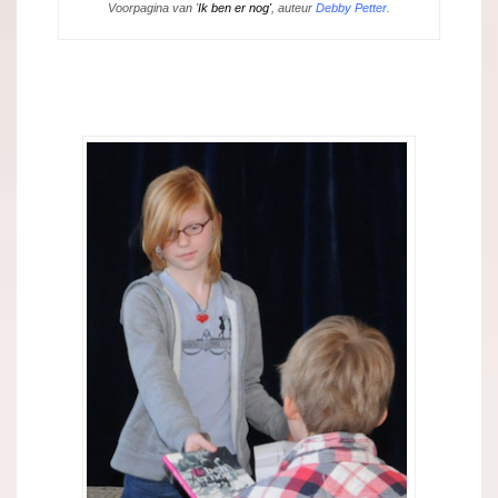
Voorpagina van '
Ik ben er nog'
, auteur
Debby Petter
.