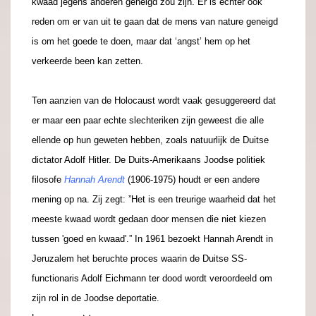
kwaad jegens anderen geneigd zou zijn. Er is echter ook
reden om er van uit te gaan dat de mens van nature geneigd
is om het goede te doen, maar dat ‘angst’ hem op het
verkeerde been kan zetten.
Ten aanzien van de Holocaust wordt vaak gesuggereerd dat
er maar een paar echte slechteriken zijn geweest die alle
ellende op hun geweten hebben, zoals natuurlijk de Duitse
dictator Adolf Hitler. De Duits-Amerikaans Joodse politiek
filosofe
Hannah Arendt
(1906-1975) houdt er een andere
mening op na. Zij zegt: ”Het is een treurige waarheid dat het
meeste kwaad wordt gedaan door mensen die niet kiezen
tussen 'goed en kwaad'.” In 1961 bezoekt Hannah Arendt in
Jeruzalem het beruchte proces waarin de Duitse SS-
functionaris Adolf Eichmann ter dood wordt veroordeeld om
zijn rol in de Joodse deportatie.