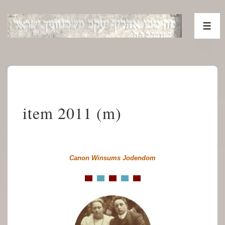
↓
Doorgaan
ME
naar
hoofdinhoud
item 2011 (m)
Canon Winsums Jodendom
.
. x.
. x.
. x.
. x.
. x.
.