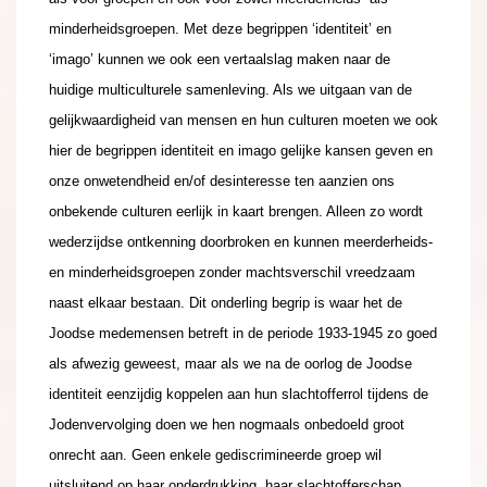
minderheidsgroepen. Met deze begrippen ‘identiteit’ en
‘imago’ kunnen we ook een vertaalslag maken naar de
huidige multiculturele samenleving. Als we uitgaan van de
gelijkwaardigheid van mensen en hun culturen moeten we ook
hier de begrippen identiteit en imago gelijke kansen geven en
onze onwetendheid en/of desinteresse ten aanzien ons
onbekende culturen eerlijk in kaart brengen. Alleen zo wordt
wederzijdse ontkenning doorbroken en kunnen meerderheids-
en minderheidsgroepen zonder machtsverschil vreedzaam
naast elkaar bestaan. Dit onderling begrip is waar het de
Joodse medemensen betreft in de periode 1933-1945 zo goed
als afwezig geweest, maar als we na de oorlog de Joodse
identiteit eenzijdig koppelen aan hun slachtofferrol tijdens de
Jodenvervolging doen we hen nogmaals onbedoeld groot
onrecht aan. Geen enkele gediscrimineerde groep wil
uitsluitend op haar onderdrukking, haar slachtofferschap,