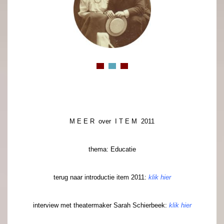
.
. x.
. x.
. x.
.
.
M E E R over I T E M 2011
.
thema:
Educatie
.
terug naar
introductie
item
2011
:
klik hier
.
interview
met theatermaker
Sarah Schierbeek
:
klik hier
.