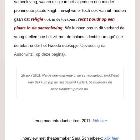
samenleving, waarin religie in het algemeen een minder
prominente plaats krijgt. Terwijl we er toch ook van uit moeten
ook in de toekomst
gaan dat
religie
recht houdt op een
plaats in de samenleving
.
We kunnen ons in dit verband de
vraag stellen hoe het zit met de balans ‘identiteit-imago’ (zie
de tekst onder het tweede subkopje
'Opvoeding na
Auschwitz', op deze pagina).
28 april 2011. Na de openingsrede in de synagogetuin: p
rof.Wout
van Bekkum (op de rug gezien) luistert, bestuurders en
nabestaanden praten na.
terug naar
introductie
item 2011:
klik hier
.
interview
met theatermaker
Sara Schierbeek
:
klik hier