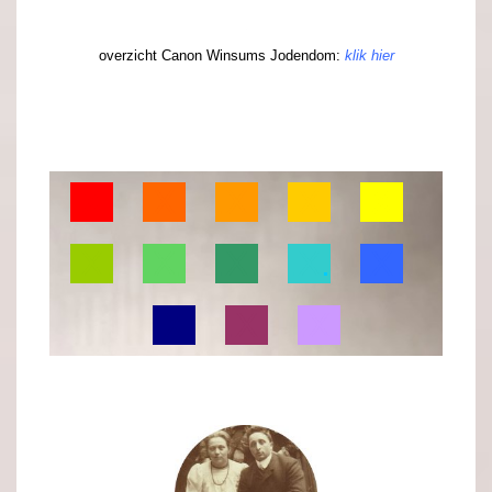
.
overzicht
Canon Winsums Jodendom:
klik hier
.
.
X
.
.
X
.
.
X
.
.
X
.
.
X
.
.
X
.
.
X
.
.
X
.
.
X
.
.
X
.
.
X
.
.
X
.
.
X
.
.